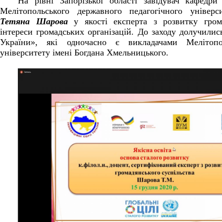
На рівні Запорізької області завідувач кафедри 
Мелітопольського державного педагогічного універ
Тетяна Шарова
у якості
експерта з розвитку гром
інтереси громадських організацій. До заходу долучилис
України», які одночасно є викладачами Мелітопол
університету імені Богдана Хмельницького.