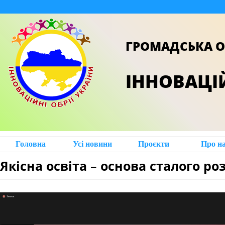
ГРОМАДСЬКА О
ІННОВАЦІЙ
Головна
Усі новини
Проєкти
Про н
Якісна освіта – основа сталого ро