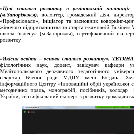
«Цілі сталого розвитку в регіональній політиц
(м.Запоріжжя),
волонтер, громадський діяч, дирек
«Професіонали», ініціатор та засновник коворкінг-це
жіночого підприємництва та стартап-кампаній Business 
школа бізнесу» (м.Запоріжжя), сертифікований експер
розвитку.
«Якісна освіта – основа сталого розвитку», ТЕТЯН
філологічних наук, доцент, завідувач кафедри ук
Мелітопольського державного педагогічного універс
секретар Вченої ради МДПУ імені Богдана Хмель
інформаційного Центру «Інноваційні обрії української с
методичних праць, монографій, посібників, володар 
України, сертифікований експерт з розвитку громадянськ