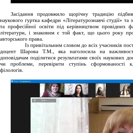
Засідання продовжило щорічну традицію підбив
наукового гуртка кафедри «Літературознавчі студії» та 
та професійної освіти під керівництвом провідних фа
літератури, і знаковим є той факт, що цього року пр
авторського права.
Із привітальним словом до всіх учасників постер
доцент Шарова Т.М., яка наголосила на важливості
доповідачам поділитися результатами своїх наукових до
чи проблеми, перевірити ступінь сформованості к
філологів.