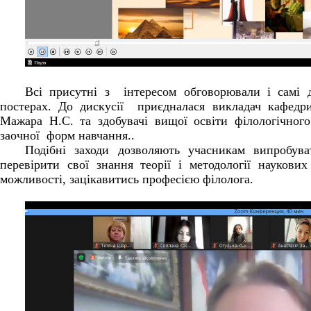
Всі присутні з інтересом обговорювали і самі до
постерах. До дискусії приєдналася викладач кафедри 
Мажара Н.С. та здобувачі вищої освіти філологічного
заочної форм навчання..
Подібні заходи дозволяють учасникам випробуват
перевірити свої знання теорії і методології наукови
можливості, зацікавитись професією філолога.