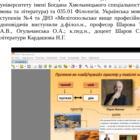
університету імені Богдана Хмельницького спеціальност
мова та література) та 035.01 Філологія. Українська мов
ступенів №4 та ДНЗ «Мелітопольське вище професій
доповідачів виступили д.філол.н., професор Шарова Т
А.В., Огульчанська О.А.; к.пед.н., доцент Шаров 
літератури Кардашова Н.Г.