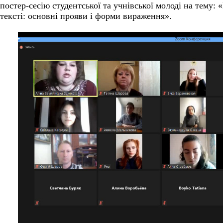
постер-сесію студентської та учнівської молоді на тему:
«
тексті: основні прояви і форми вираження».