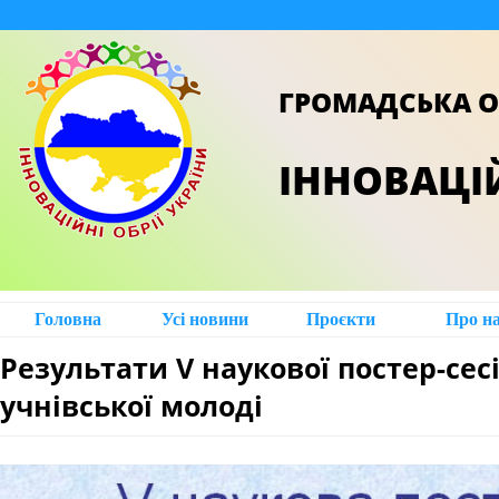
ГРОМАДСЬКА О
ІННОВАЦІЙ
Головна
Усі новини
Проєкти
Про н
Результати V наукової постер-сесі
учнівської молоді