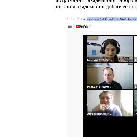
дотримання академічної доброче
питання академічної доброчесног