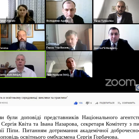
 були доповіді представників Національного агентст
 Сергія Квіта та Івана Назарова, секретаря Комітету з п
лії Піпи. Питанням дотримання академічної доброчесно
доповідь освітнього омбудсмена Сергія Горбачова.