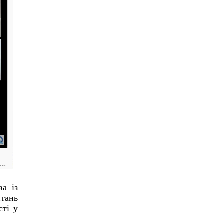
ва із
итань
сті у