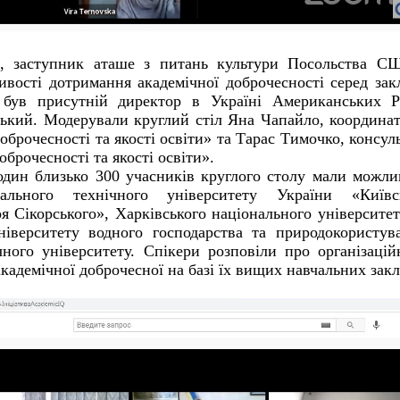
, з
аступник аташе з питань культури Посольства С
ивості дотримання академічної доброчесності серед зак
і був присутній
директор в Україні Американських Р
ький. Модерували круглий стіл Яна Чапайло, координа
оброчесності та якості освіти»
та Тарас Тимочко, консул
оброчесності та якості освіти».
дин близько 300 учасників круглого столу мали можли
нального технічного університету України «Київс
ря Сікорського», Харківського національного університет
ніверситету водного господарства та природокористув
ного університету. Спікери розповіли про організацій
кадемічної доброчесної на базі їх вищих навчальних закл