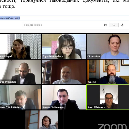
сності, торкнулися законодавчих документів, які мі
о тощо.