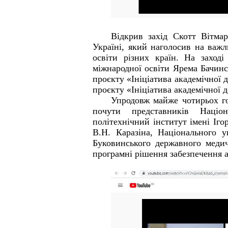
Відкрив захід Скотт Вітмар
Україні
, який наголосив на важл
освіти різних країн. На заход
міжнародної освіти
Ярема Бачинс
проєкту
«Ініціатива академічної д
проєкту
«Ініціатива академічної д
Упродовж майже чотирьох го
почути представників
Націо
політехнічний інститут імені Іго
В.Н. Каразіна, Національного у
Буковинського державного медич
програмні рішення забезпечення а