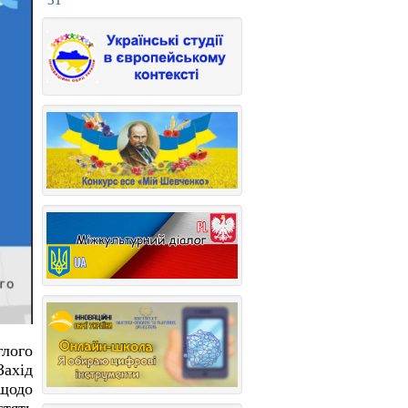
31
глого
Захід
щодо