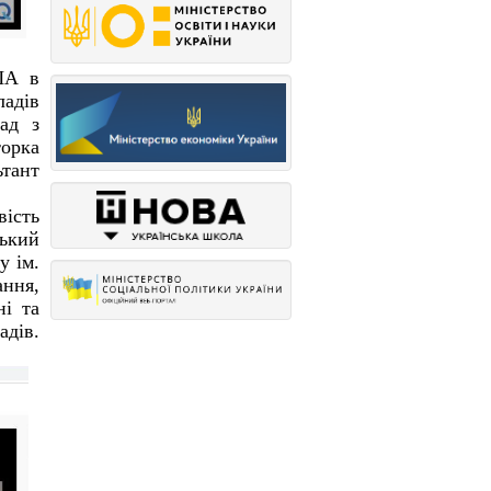
ША в
ладів
ад з
торка
ьтант
вість
ький
у ім.
ання,
ні та
адів.