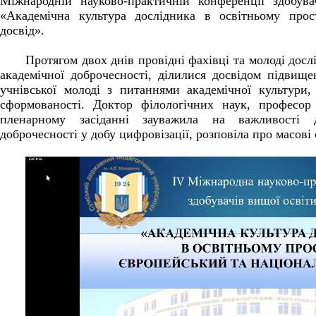
Міжнародній
науково-практичній
конференції
здобува
«Академічна
культура
дослідника
в
освітньому
прос
досвід».
Протягом двох днів провідні фахівці та молоді дос
академічної доброчесності, ділилися досвідом підвищен
учнівської молоді з питаннями академічної культури,
сформованості. Доктор філологічних наук, професо
пленарному засіданні зауважила на важливості 
доброчесності у добу цифровізації, розповіла про масові