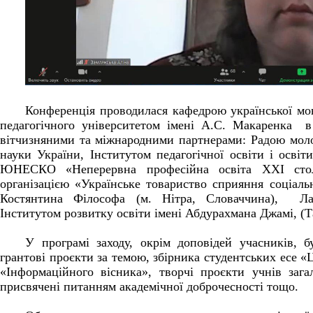
Конференція проводилася кафедрою української мо
педагогічного університетом імені А.С. Макаренка в
вітчизняними та міжнародними партнерами:
Радою моло
науки України,
Інститутом педагогічної освіти і осв
ЮНЕСКО «Неперервна професійна освіта ХХІ столі
організацією «Українське товариство сприяння соціаль
Костянтина Філософа (м. Нітра, Словаччина), Лан
Інститутом розвитку освіти імені Абдурахмана Джамі, (Т
У програмі заходу, окрім доповідей учасників, б
грантові проєкти за темою, збірника студентських есе «
«Інформаційного вісника», творчі проєкти учнів заг
присвячені питанням академічної доброчесності тощо.