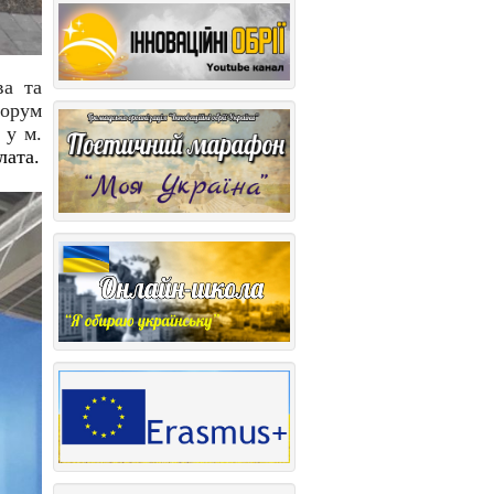
ва та
Форум
 у м.
лата.