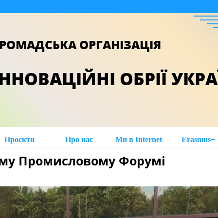
РОМАДСЬКА ОРГАНІЗАЦІЯ
ІННОВАЦІЙНІ ОБРІЇ УКР
Проєкти
Про нас
Ми в Intеrnet
Erasmus+
кому Промисловому Форумі