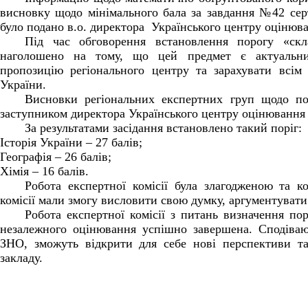
висновку щодо мінімального бала за завдання №42 серт
було подано в.о. директора Українського центру оцінюван
Під час обговорення встановлення порогу «скла
наголошено на тому, що цей предмет є актуальни
пропозицію регіонального центру та зарахувати всім
України.
Висновки регіональних експертних груп щодо пор
заступником директора Українського центру оцінювання я
За результатами засідання встановлено такий поріг:
Історія України – 27 балів;
Географія – 26 балів;
Хімія – 16 балів.
Робота експертної комісії була злагодженою та к
комісії мали змогу висловити свою думку, аргументувати
Робота експертної комісії з питань визначення пор
незалежного оцінювання успішно завершена. Сподіваюс
ЗНО, зможуть відкрити для себе нові перспективи та
закладу.