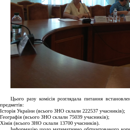
Цього разу комісія розглядала питання встановле
предметів:
Історія України (всього ЗНО склали 222537 учасників);
Географія (всього ЗНО склали 75039 учасників);
Хімія (всього ЗНО склали 13700 учасників).
Інформацію щодо математично обґрунтованого кори