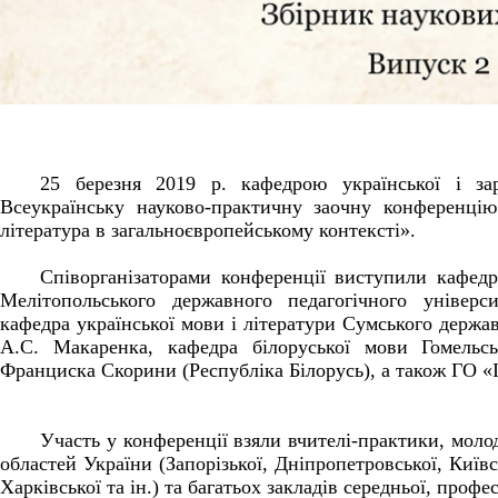
25 березня 2019 р. кафедрою української і зар
Всеукраїнську науково-практичну заочну конференці
література в загальноєвропейському контексті».
Співорганізаторами конференції виступили кафедра
Мелітопольського державного педагогічного універс
кафедра української мови і літератури Сумського держав
А.С. Макаренка, кафедра білоруської мови Гомельсь
Франциска Скорини (Республіка Білорусь), а також ГО «І
Участь у конференції взяли вчителі-практики, молоді
областей України (Запорізької, Дніпропетровської, Київс
Харківської та ін.) та багатьох закладів середньої, профе