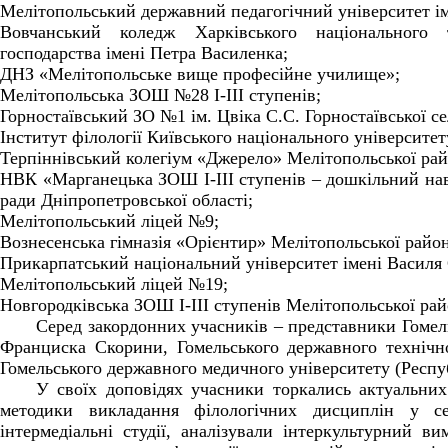
Мелітопольський державний педагогічний університет і
Вовчанський коледж Харківського національного т
господарства імені Петра Василенка;
ДНЗ «Мелітопольське вище професійне училище»;
Мелітопольська ЗОШ №28 І-ІІІ ступенів;
Горностаївський ЗО №1 ім. Цвіка С.С. Горностаївської с
Інститут філології Київського національного університе
Терпіннівський колегіум «Джерело» Мелітопольської райо
НВК «Марганецька ЗОШ І-ІІІ ступенів – дошкільний нав
ради Дніпропетровської області;
Мелітопольський ліцей №9;
Вознесенська гімназія «Орієнтир» Мелітопольської районн
Прикарпатський національний університет імені Василя 
Мелітопольський ліцей №19;
Новгородківська ЗОШ І-ІІІ ступенів Мелітопольської райо
Серед закордонних учасників – представники Гомель
Франциска Скорини, Гомельського державного технічно
Гомельського державного медичного університету (Респу
У своїх доповідях учасники торкались актуальних
методики викладання філологічних дисциплін у с
інтермедіальні студії, аналізували інтеркультурний ви