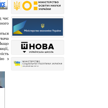
д час
ного
ються
увача
 Якщо
ації,
ність
дію з