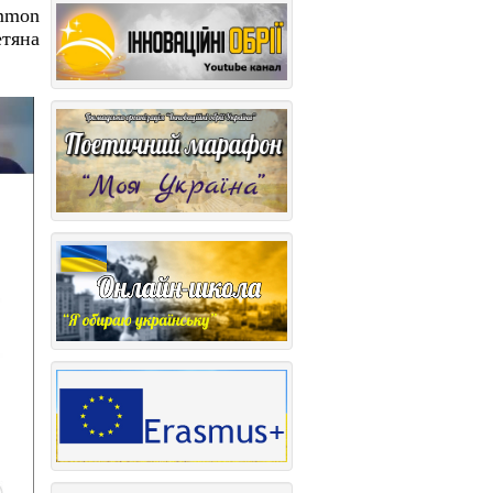
mmon
етяна