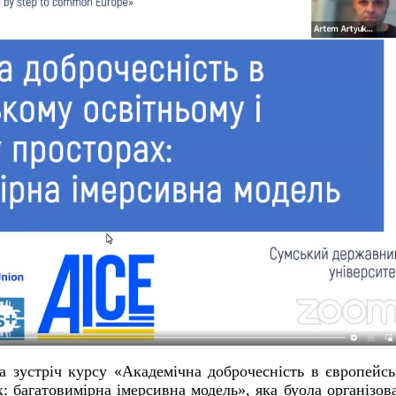
 зустріч курсу «Академічна доброчесність в європейс
: багатовимірна імерсивна модель», яка буола організов