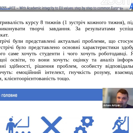
тривалість курсу 8 тижнів (1 зустріч кожного тижня), пі
иконувати творчі завдання. За результатами успіш
кат.
трічі були представлені актуальні проблеми, що стосу
устрічі було представлено основні характеристики здоб
ого саме хочуть студенти і чого хочуть роботодавці.
щої освіти, то вони хочуть: оцінку та аналіз інформ
ні здібності, рішення проблем, особисту відповідаль
чуть: емоційний інтелект, гнучкість розуму, взаємо
, клієнтоорієнтованість тощо.