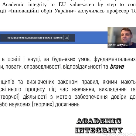
cademic integrity to EU values:step by step to co
ації «Інноваційні обрії України» долучилась професор Т