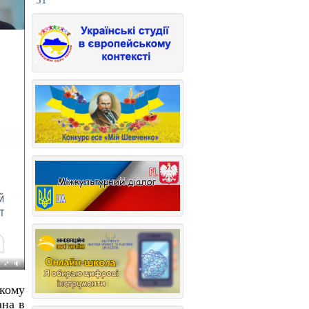
31
ькому
ана в