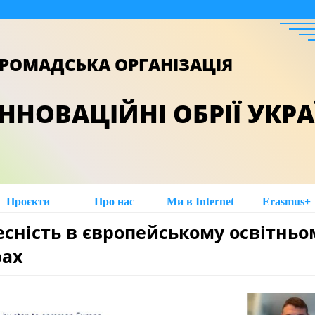
РОМАДСЬКА ОРГАНІЗАЦІЯ
ІННОВАЦІЙНІ ОБРІЇ УКР
Проєкти
Про нас
Ми в Intеrnet
Erasmus+
сність в європейському освітньо
рах