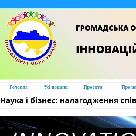
ГРОМАДСЬКА О
ІННОВАЦІЙ
Головна
Усі новини
Проєкти
Про н
Наука і бізнес: налагодження спі