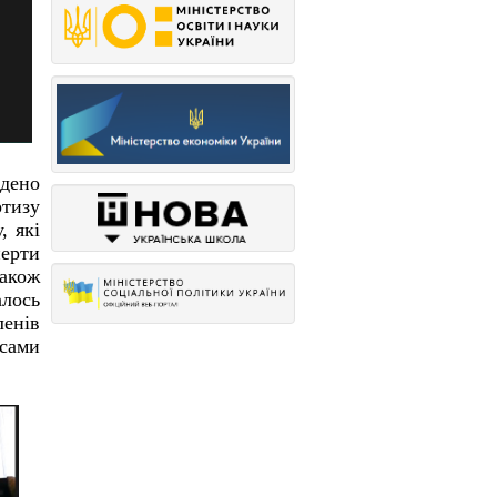
едено
ртизу
, які
перти
також
алось
ленів
исами