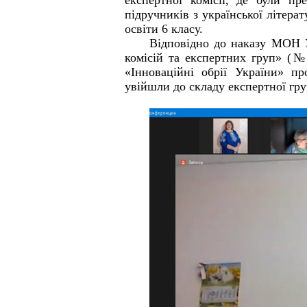
експертної комісії, де були пр
підручників з української літерат
освіти 6 класу.
Відповідно до наказу МОН У
комісій та експертних груп» (№7
«Інноваційні обрії України»
увійшли до складу експертної груп