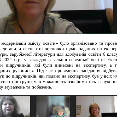
одернізації змісту освіти» було організовано та пров
представили експертні висновки щодо наданих на експе
ури, зарубіжної літератури для здобувачів освіти 6 класу
-2024 н.р. у закладах загальної середньої освіти. Екс
и підручників, які були винесені на експертизу, а 
даних рукописів. Під час проведення засідання відбув
п до підручників, які подано на експертизу, був у всіх ч
експертної групи мав можливість ознайомитись із рукоп
ду зауважень та побажань.