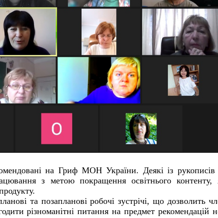
омендовані на Гриф МОН України. Деякі із рукописів
ацювання з метою покращення освітнього контенту, 
продукту.
анові та позапланові робочі зустрічі, що дозволить ч
згодити різноманітні питання на предмет рекомендацій 