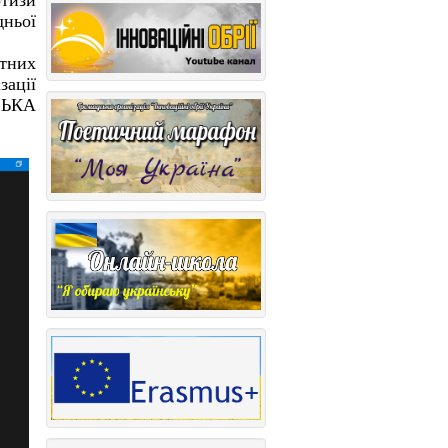
ртизи
дньої
ртних
зації
СЬКА