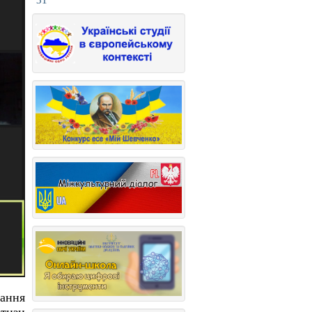
31
дання