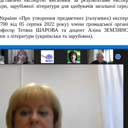
едставлені експертні висновки за результатами експе
ури, зарубіжної літератури для здобувачів загальної сере
країни «Про утворення предметних (галузевих) експе
00 від 05 серпня 2022 року) члени громадської органі
 професор Тетяна ШАРОВА та доцент Аліна ЗЕМЛЯН
и з літератури (українська та зарубіжна).