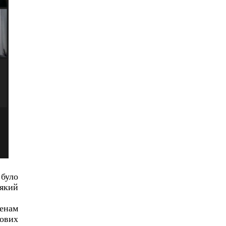
 було
який
ленам
нових