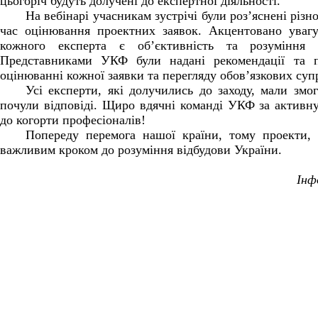
цьогоріч будуть долучені до експертної діяльності.
На вебінарі учасникам зустрічі були роз’яснені різн
час оцінювання проектних заявок. Акцентовано уваг
кожного експерта є об’єктивність та розуміння с
Представниками УКФ були надані рекомендації та 
оцінюванні кожної заявки та перегляду обов’язкових суп
Усі експерти, які долучились до заходу, мали змог
почули відповіді. Щиро вдячні команді УКФ за активну
до когорти професіоналів!
Попереду перемога нашої країни, тому проекти,
важливим кроком до розуміння відбудови України.
Інф