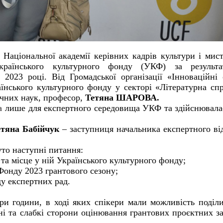
і
Національної академії керівних кадрів культури і мис
Українського культурного фонду (УКФ) за результа
2023 році. Від Громадської організації «Інноваційні 
аїнського культурного фонду у секторі «Літературна сп
ічних наук, професор,
Тетяна ШАРОВА.
а
лише для експертного середовища УКФ та здійснювала
етяна Бабійчук
– заступниця начальника експертного ві
нуто наступні питання:
 та місце у ній Українського культурного фонду;
Фонду 2023 грантового сезону;
у експертних рад.
ри години, в ході яких спікери мали можливість поділ
ні та слабкі сторони оцінювання грантових проєктних з