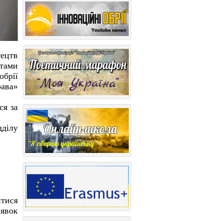
тецтв
тами
обрії
рава»
ся за
дділу
итися
аявок