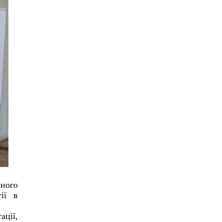
ного
ії в
ації,