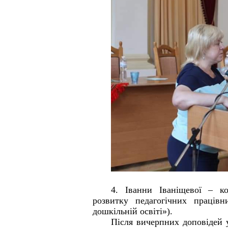
4. Іванни Іваніщевої – к
розвитку педагогічних працівн
дошкільній освіті»).
Після вичерпних доповідей у