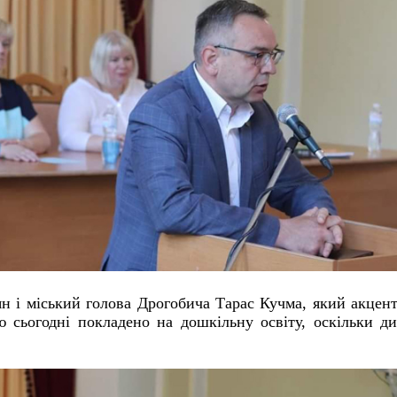
ян і міський голова Дрогобича Тарас Кучма, який акцен
ю сьогодні покладено на дошкільну освіту, оскільки д