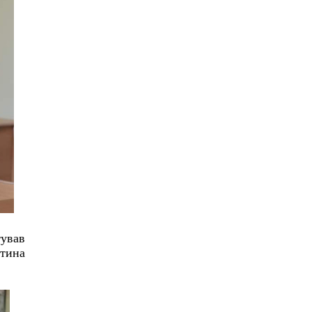
тував
итина