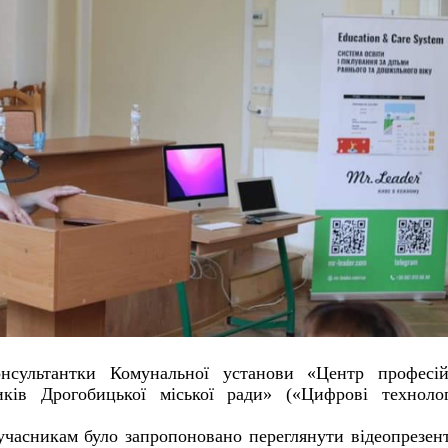
онсультантки Комунальної установи «Центр професій
иків Дрогобицької міської ради» («Цифрові технолог
часникам було запропоновано переглянути відеопрезент