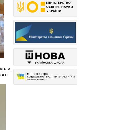
иколи
оги.