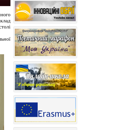
ного
аклад
столі
ьної