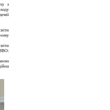
лу з
аходу
демії
світи
сному
світи
ЗВО:
ваною
ційна
;