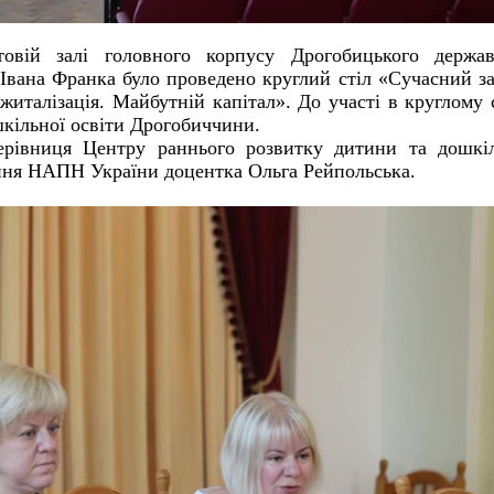
вій залі головного корпусу Дрогобицького держав
і Івана Франка було проведено круглий стіл «Сучасний з
джиталізація. Майбутній капітал». До участі в круглому 
шкільної освіти Дрогобиччини.
ерівниця Центру раннього розвитку дитини та дошкіл
ння НАПН України доцентка Ольга Рейпольська.