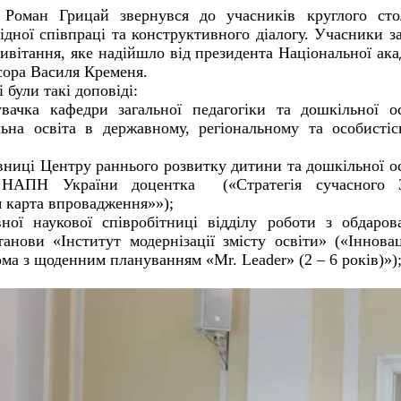
 Роман Грицай звернувся до учасників круглого сто
дної співпраці та конструктивного діалогу. Учасники з
ивітання, яке надійшло від президента Національної ака
сора Василя Кременя.
були такі доповіді:
вачка кафедри загальної педагогіки та дошкільної о
ьна освіта в державному, регіональному та особисті
івниці Центру раннього розвитку дитини та дошкільної о
я НАПН України доцентка («Стратегія сучасного 
я карта впровадження»»);
ної наукової співробітниці відділу роботи з обдаро
анови «Інститут модернізації змісту освіти» («Іннова
ма з щоденним плануванням «Mr. Leader» (2 – 6 років)»)