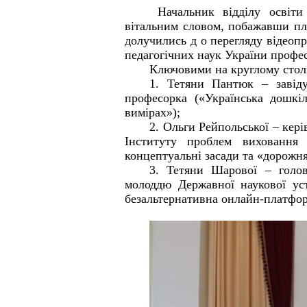
Начальник відділу освіти
вітальним словом, побажавши плі
долучились д о перегляду відеопр
педагогічних наук України профе
Ключовими на круглому столі 
1. Тетяни Пантюк – завіду
професорка («Українська дошкіл
вимірах»);
2. Ольги Рейпольської – кер
Інституту проблем вихованн
концептуальні засади та «дорожн
3. Тетяни Шарової – голов
молоддю Державної наукової уст
безальтернативна онлайн-платфор