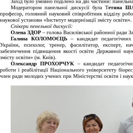
Захід було умовно поділено на дві частини: панельн
Модератором панельної дискусії була Т
етяна Ш
професор, головний науковий співробітник відділу ро
наукової установи «Інститут модернізації змісту освіти».
Спікери пенельної дискусії:
Олена ЗДОР
– голова Василівської районної ради Зап
Галина КОЛОМОЄЦЬ
– кандидат педагогічних 
України, психолог, тренер, фасилітатор, експерт, на
забезпечення підвищення якості освіти Державної наук
змісту освіти» (м. Київ).
Олександр ПРОХОРЧУК
– кандидат педагогічн
роботи і реабілітації Національного університету біоре
член ради молодих учених при Міністерстві освіти і наук