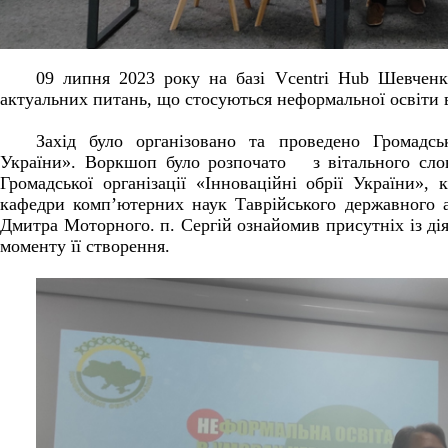
09 липня 2023 року на базі Vcentri Hub Шевченк
актуальних питань, що стосуються неформальної освіти 
Захід було організовано та проведено Громадськ
України». Воркшоп було розпочато з вітального сл
Громадської організації «Інноваційні обрії України», 
кафедри комп’ютерних наук Таврійського державного а
Дмитра Моторного. п. Сергій ознайомив присутніх із ді
моменту її створення.