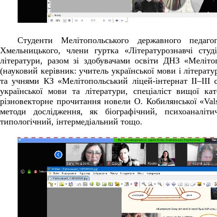
Студенти Мелітопольського державного педагог
Хмельницького, члени гуртка «Літературознавчі студі
літератури, разом зі здобувачами освіти ДНЗ «Меліт
(науковий керівник: учитель української мови і літерат
та учнями КЗ «Мелітопольський ліцей-інтернат ІІ–ІІІ 
української мови та літератури, спеціаліст вищої ка
різновекторне прочитання новели О. Кобилянської «Vals
методи дослідження, як біографічний, психоаналіти
типологічний, інтермедіальний тощо.