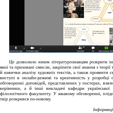
Це дозволило юним літературознавцям розкрити ін
явні та приховані смисли, закріпити свої знання з теорії 
й навички аналізу художніх текстів, а також проявити с
виступі в онлайн-режимі та креативність у розробці 
обговоренні доповідей, представлених у постерах, взял
керівники, а й інші викладачі кафедри української 
філологічного факультету. У жвавому обговоренні, плідн
твір розкрився по-новому.
Інформаці