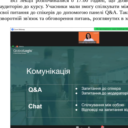
Всі лекції розпочиналися о 17.00 годині, що доз
аудиторію до курсу. Учасники мали змогу спілкувати мі
свої питання до спікерів до допомогою панелі Q&A. Та
зворотній зв'язок та обговорення питань, розглянутих в хо