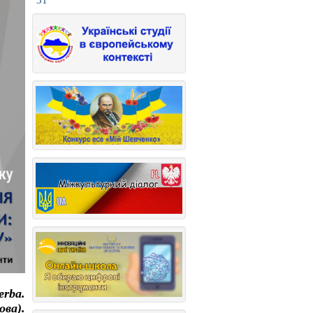
31
erba.
ова).