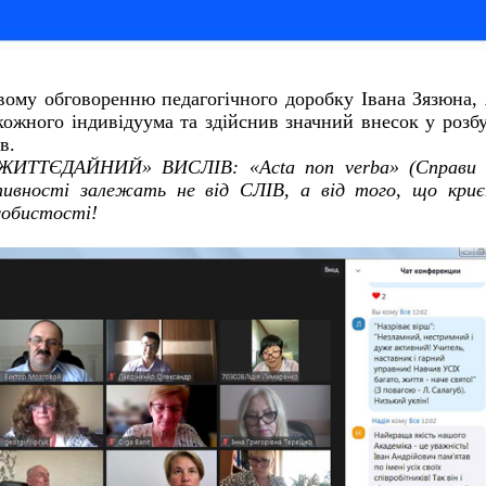
вому обговоренню педагогічного доробку Івана Зязюна,
ожного індивідуума та здійснив значний внесок у розб
в.
 «ЖИТТЄДАЙНИЙ» ВИСЛІВ: «Acta non verba» (Справи 
ктивності залежать не від СЛІВ, а від того, що кри
собистості!