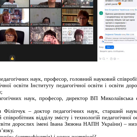
едагогічних наук, професор, головний науковий співроб
гічної освіти Інституту педагогічної освіти і освіти дор
;
гогічних наук, професор, директор ВП Миколаївська 
я Філіпчук – доктор педагогічних наук, старший нау
 співробітник відділу змісту і технологій педагогічної о
 освіти дорослих імені Івана Зязюна НАПН України) – ни
’язку.
иків» (сертифікатів) і нових зустрічей!