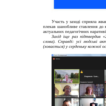
Участь у заході сприяла жва
плекав шанобливе ставлення до к
актуальних педагогічних наративі
Захід іще раз підтвердив
слова). Справді: усі людські а
(ховається) у серденьку кожної о