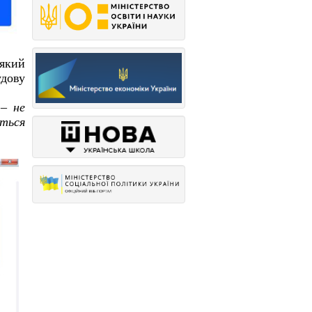
 який
удову
– не
ється