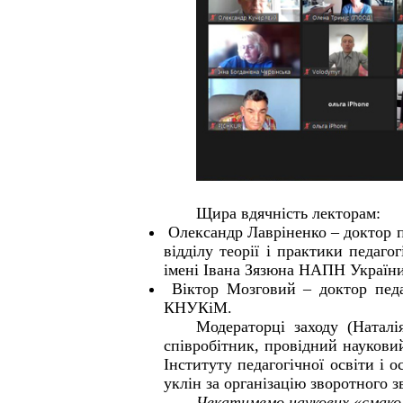
Щира вдячність лекторам:
Олександр Лавріненко – доктор п
відділу теорії і практики педаго
імені Івана Зязюна НАПН України
Віктор Мозговий – доктор педа
КНУКіМ.
Модераторці заходу (Наталі
співробітник, провідний науковий
Інституту педагогічної освіти і
уклін за організацію зворотного зв
Чекатимемо наукових «смакол