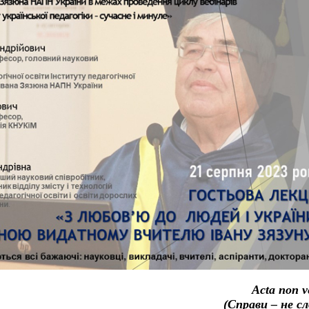
Acta
non
v
(Справи – не сл