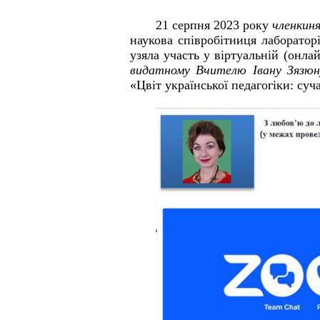
21 серпня 2023 року
членкиня
наукова співробітниця лаборато
узяла участь у віртуальній (онла
видатному Вчителю Івану Зязюн
«Цвіт української педагогіки: суч