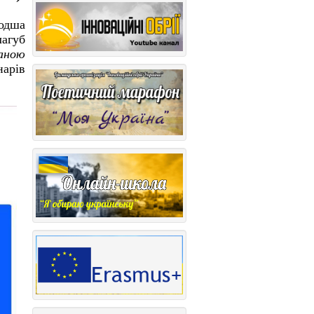
лодша
лагуб
шаною
арів