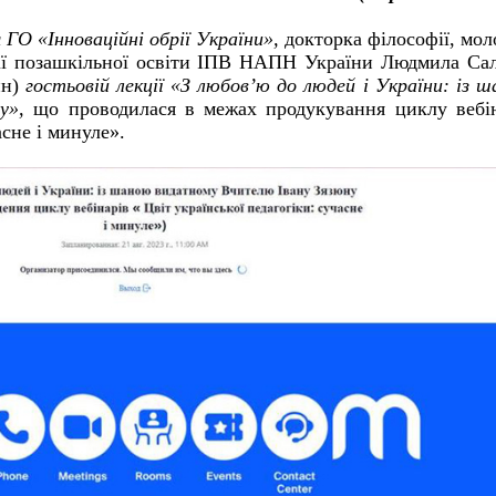
 ГО «Інноваційні обрії України»,
докторка філософії, мо
рії позашкільної освіти ІПВ НАПН України Людмила Са
йн)
гостьовій лекції «З любовʼю до людей і України: із 
у»,
що проводилася в межах продукування циклу вебін
асне і минуле».