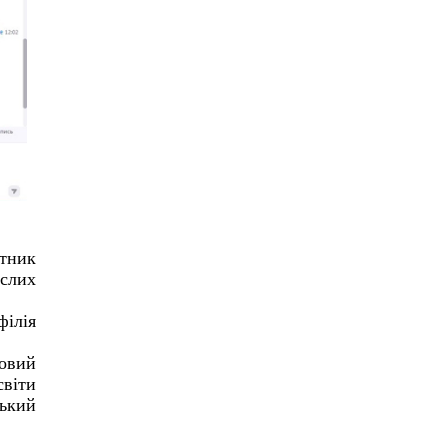
ітник
ослих
філія
ковий
світи
зький