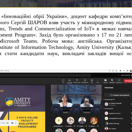
ї «Інноваційні обрії України», доцент кафедри комп’ют
ного Сергій ШАРОВ взяв участь у міжнародному підви
ons, Trends and Commercialization of IoT
» в межах навча
opment Program
». Захід було організовано з 17 по 21 ли
crosoft Teams. Робоча мова: англійська. Організато
itute of Information Technology, Amity University (Кальк
и стати кандидати наук, викладачі закладів вищої ос