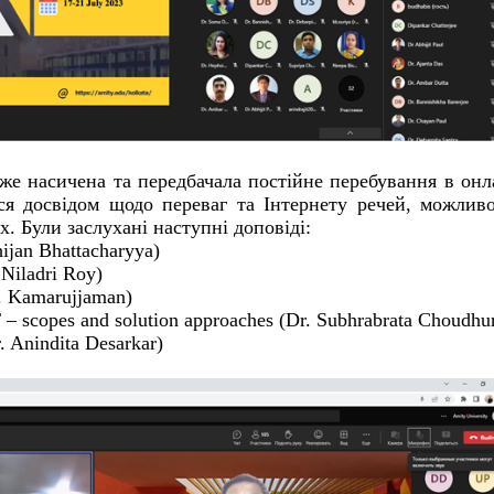
же насичена та передбачала постійне перебування в онл
ся досвідом щодо переваг та Інтернету речей, можлив
. Були заслухані наступні доповіді:
hijan Bhattacharyya)
Niladri Roy)
r. Kamarujjaman)
 – scopes and solution approaches (Dr. Subhrabrata Choudhu
. Anindita Desarkar)