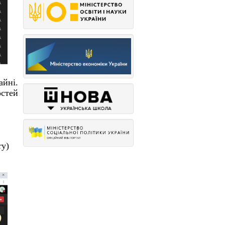
айні.
остей
ry)