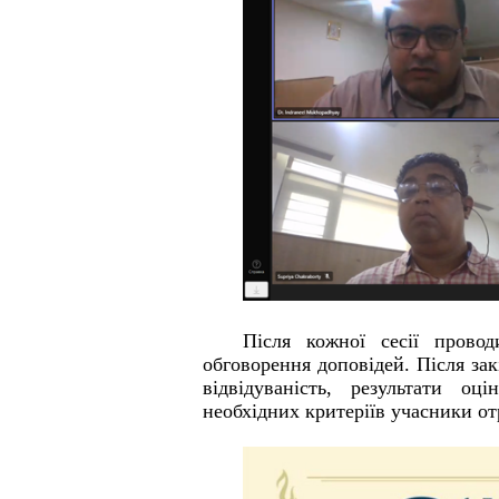
Після кожної сесії провод
обговорення доповідей. Після за
відвідуваність, результати о
необхідних критеріїв учасники от