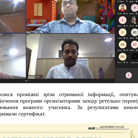
илися проміжні зрізи отриманої інформації, опитува
кінчення програми організаторами заходу ретельно перев
цінювання кожного учасника. За результатами викон
римали сертифікат.