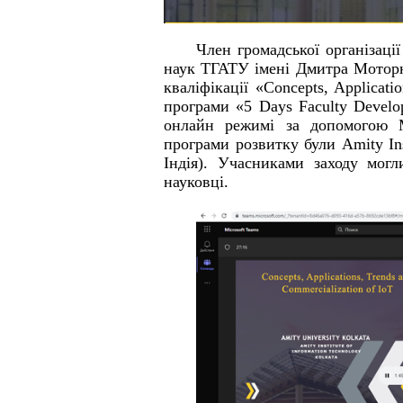
Член громадської організаці
наук ТГАТУ імені Дмитра Мотор
кваліфікації «Concepts, Applicati
програми «
5 Days Faculty Devel
онлайн режимі за допомогою Mi
програми розвитку були Amity Inst
Індія). Учасниками заходу могл
науковці.