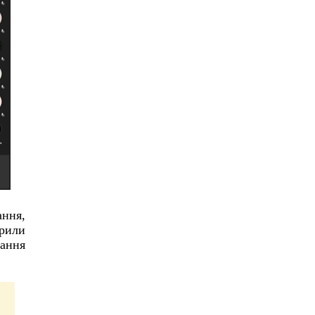
ння,
ірили
ання