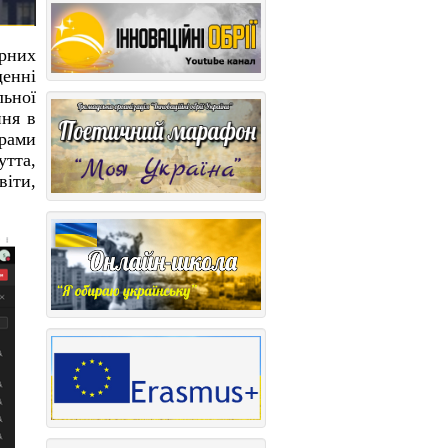
ерних
щенні
льної
пня в
рами
утта,
віти,