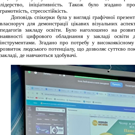
лідерство, ініціативність. Також було згадано пр
грамотність, стресостійкість.
Доповідь спікерки була у вигляді графічної презен
власноруч для демонстрації цікавих візуальних аспек
педагогів закладу освіти. Було наголошено на розви
наявності цифрового обладнання у закладі освіти
інструментами. Згадано про потребу у високоякісному
розвиток людського потенціалу, що дозволяє суттєво по
закладі, де навчаються здобувачі.