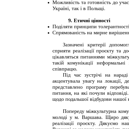
Можливість та готовність до уча
Україні, так і в Польщі.
9. Етичні цінності
Поділяти принципи толерантності,
Спрямованість на мирне вирішення
Зазначені критерії допомо
сприяти реалізації проєкту та д
цікавляться питаннями міжкульт
такій комунікації неформальні 
співпрацю.
Під час зустрічі на нарад
акцентувала увагу на локації, д
представлено програму перебу
питання, на які почули відповіді
щодо подальшої відбудови нашої 
Попереду міжкультурна комун
молоді у м. Варшава. Щиро дяку
реалізації проєкту. Дякуємо н