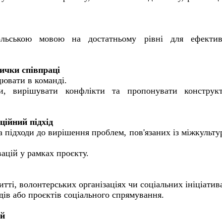
ольською мовою на достатньому рівні для ефектив
вички співпраці
цювати в команді.
и, вирішувати конфлікти та пропонувати конструкт
ційний підхід
та підходи до вирішення проблем, пов'язаних із міжкульт
ацій у рамках проєкту.
тті, волонтерських організаціях чи соціальних ініціатив
одів або проєктів соціального спрямування.
ей