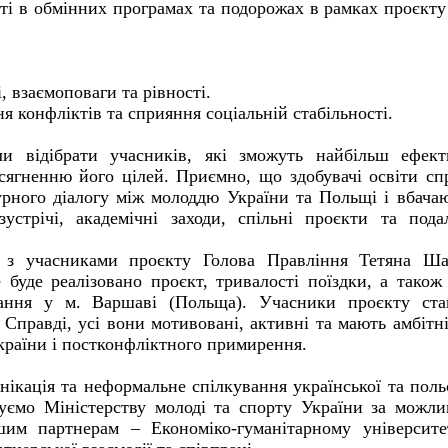
сті в обмінних програмах та подорожах в рамках проєкту
 взаємоповаги та рівності.
 конфліктів та сприяння соціальній стабільності.
гли відібрати учасників, які зможуть найбільш ефек
осягненню його цілей. Приємно, що здобувачі освіти сп
урного діалогу між молоддю України та Польщі і вбача
зустрічі, академічні заходи, спільні проєкти та под
і з учасниками проєкту Голова Правління Тетяна Ша
е буде реалізовано проєкт, тривалості поїздки, а також
вання у м. Варшаві (Польща). Учасники проєкту ста
. Справді, усі вони мотивовані, активні та мають амбітні
країни і постконфліктного примирення.
ікація та неформальне спілкування української та поль
ємо Міністерству молоді та спорту України за можли
ашим партнерам – Економіко-гуманітарному університ