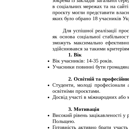
зокрема із закладів загальної сер
в соціальних мережах та на сайт
проєкту могли представити власне
яких було обрано 18 учасників Ук
Для успішної реалізації пр
як основа соціальної стабільнос
зможуть максимально ефективно
здійснювався за такими критеріям
1. Вік
Вік учасників: 14-35 років.
Учасники повинні бути громадян
2. Освітній та професійни
Студенти, молоді професіонали 
освітніми проєктами.
Досвід участі в міжнародних або 
3. Мотивація
Високий рівень зацікавленості у 
Польщею.
Готовність активно брати участь