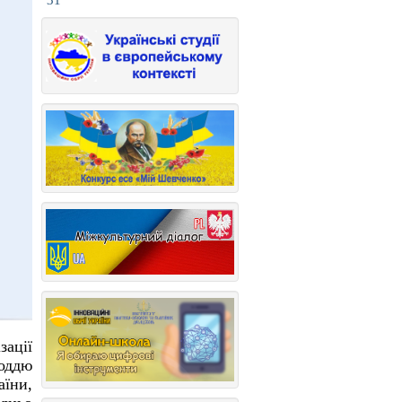
31
зації
лоддю
аїни,