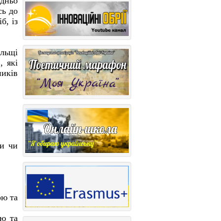
едньо
сь до
б, із
ольщі
, які
ників
ми чи
ою та
ію та