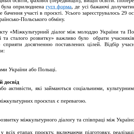
едньої освіти, фахової (передвищої), вищої освіти. Попер
і була оприлюднена
гугл форма
, де усі бажаючі долучити
 бачення участі в проєкті. Усього зареєструвалось 29 осі
раїнсько-Польського обміну.
оєкту «Міжкультурний діалог між молоддю України та П
ті та сталого розвитку» важливо було обрати учасників
 сприяти досягненню поставлених цілей. Відбір учас
и:
ами України або Польщі.
й досвід
або активісти, які займаються соціальними, культурни
міжкультурних проєктах є перевагою.
розвитку міжкультурного діалогу та співпраці між Україн
 у всіх етапах проєкту, включаючи підготовку, реалізац