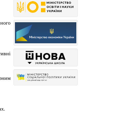
ного
ивні
урним
ах.