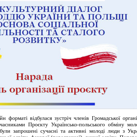
н форматі відбулася зустріч членів Громадської органі
учасниками Проєкту Українсько-польського обміну мо
 були запрошені сучасні та активні молоді люди з Укр