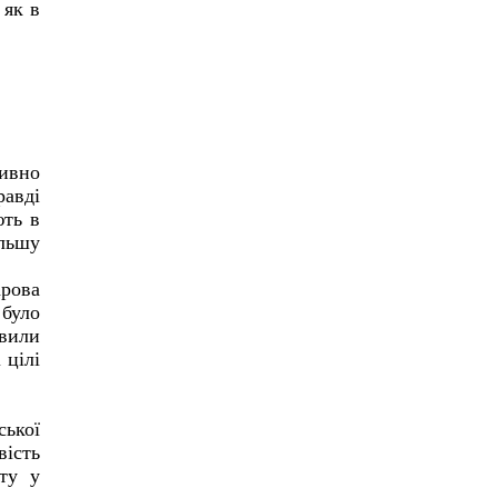
 як в
тивно
равді
ють в
альшу
рова
 було
вили
 цілі
ської
вість
ету у