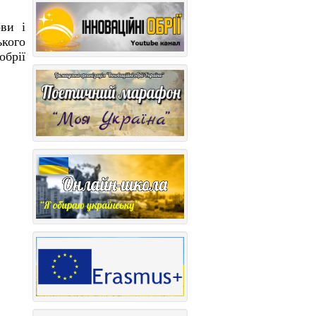
ови
і
кого
обрії