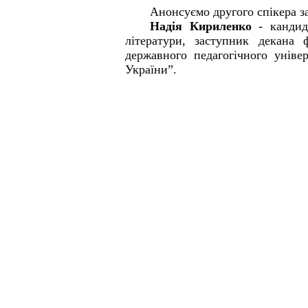
Анонсуємо
другого спікера
з
Надія
Кириленко
- кандид
літератури, заступник
декана
державного
педагогічного
уніве
України”.