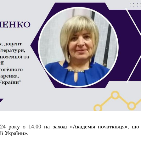
024 року
о 14.00 на
заході «Академія
початківця», що
ії
України».