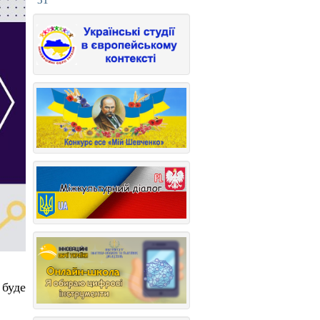
31
буде