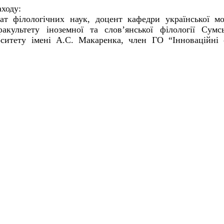
аходу:
ат
філологічних
наук, доцент
кафедри
української
м
факультету
іноземної
та
слов’янської
філології
Сумсь
рситету
імені
А.С. Макаренка, член
ГО “Інноваційні