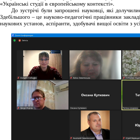
«Українські студії в європейському контексті».
До зустрічі були запрошені науковці, які долучили
Здебільшого – це науково-педагогічні працівники заклад
наукових установ, аспіранти, здобувачі вищої освіти з ус